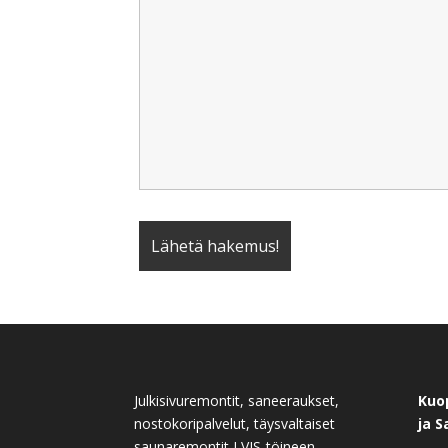
Julkisivuremontit, saneeraukset,
Kuo
nostokoripalvelut, täysvaltaiset
ja 
saunaremontit LVIS-töineen,