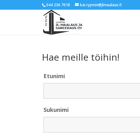
044 236 7018
kai.ryymin@jlmaalaus.fi
Hae meille töihin!
Etunimi
Sukunimi